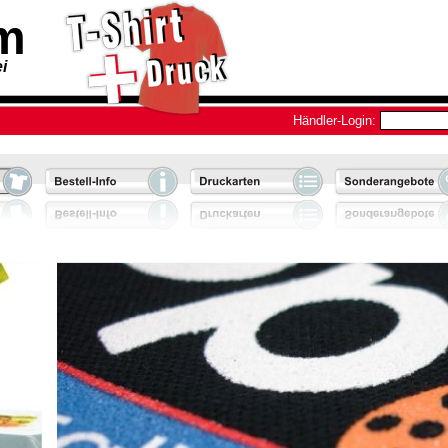
om
i
Händler-Login: